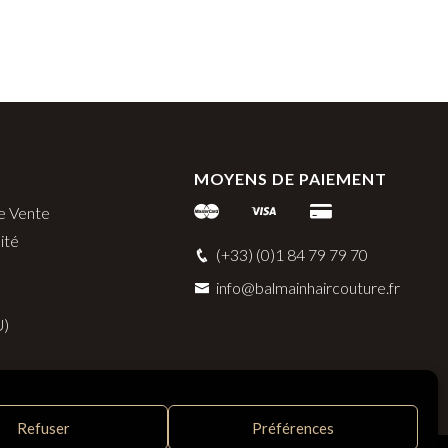
MOYENS DE PAIEMENT
e Vente
ité
(+33) (0)1 84 79 79 70
info@balmainhaircouture.fr
U)
Refuser
Préférences