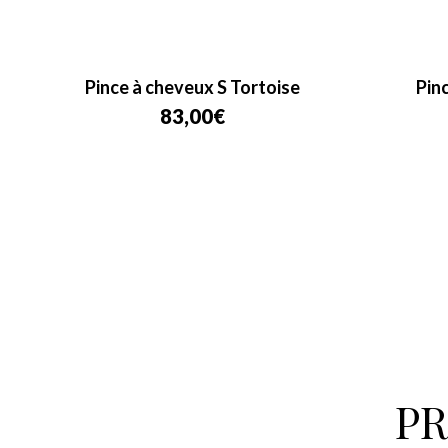
Pince à cheveux S Tortoise
Pin
83,00
€
P