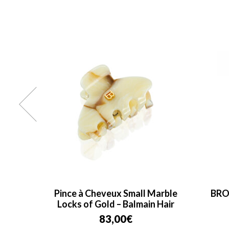
Small
Pince à Cheveux Small Marble
BRO
r
Locks of Gold – Balmain Hair
83,00
€