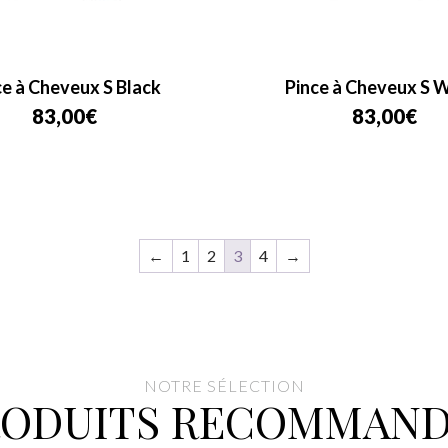
ce à Cheveux S Black
Pince à Cheveux S 
83,00
€
83,00
€
←
1
2
3
4
→
NOTRE SÉLECTION
RODUITS RECOMMAND