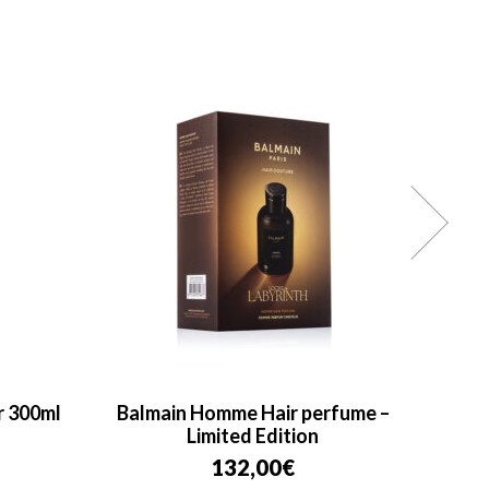
r 300ml
Balmain Homme Hair perfume –
Prest
Limited Edition
132,00
€