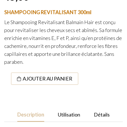
SHAMPOOING REVITALISANT 300ml
Le Shampooing Revitalisant Balmain Hair est conçu
pour revitaliser les cheveux secs et abîmés. Sa formule
enrichie en vitamines E, F et P, ainsi qu’en protéines de
cachemire, nourrit en profondeur, renforce les fibres
capillaires et apporte une brillance éclatante. Sans
paraben.
quantité
AJOUTER AU PANIER
de
Revitalizing
Shampoo
300ml
Description
Utilisation
Détails