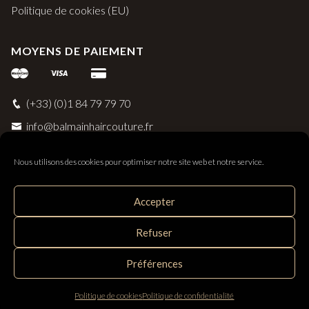
Politique de cookies (EU)
MOYENS DE PAIEMENT
(+33) (0)1 84 79 79 70
info@balmainhaircouture.fr
Nous utilisons des cookies pour optimiser notre site web et notre service.
Accepter
Balmain Paris Hair Couture
Refuser
Distribué par SAS Follow Hair - 33 rue Surcouf 56230
Questembert, France
Préférences
Politique de cookies
Politique de confidentialité