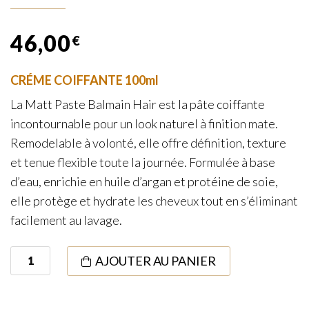
46,00
€
CRÉME COIFFANTE 100ml
La Matt Paste Balmain Hair est la pâte coiffante
incontournable pour un look naturel à finition mate.
Remodelable à volonté, elle offre définition, texture
et tenue flexible toute la journée. Formulée à base
d’eau, enrichie en huile d’argan et protéine de soie,
elle protège et hydrate les cheveux tout en s’éliminant
facilement au lavage.
quantité
AJOUTER AU PANIER
de
Matt
Paste