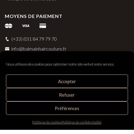
MOYENS DE PAIEMENT
(+33) (0)1 84 79 79 70
info@balmainhaircouture.fr
Nous utilisons des cookies pour optimiser notre site web et notre service.
Accepter
Balmain Paris Hair Couture
Refuser
Distribué par SAS Follow Hair - 33 rue Surcouf 56230
Questembert, France
Préférences
Politique de cookies
Politique de confidentialité