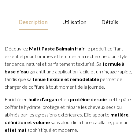
100ml
Description
Utilisation
Détails
Découvrez
Matt Paste Balmain Hair
, le produit coiffant
essentiel pour hommes et femmes à la recherche d’un style
tendance, naturel et parfaitement texturisé. Sa
formule à
base d’eau
garantit une application facile et un rinçage rapide,
tandis que sa
tenue flexible et remodelable
permet de
changer de coiffure à tout moment de la journée.
Enrichie en
huile d’argan
et en
protéine de soie
, cette pâte
coiffante hydrate, protège et répare les cheveux secs ou
abîmés par les agressions extérieures. Elle apporte
matière,
définition et volume
sans alourdir la fibre capillaire, pour un
effet mat
sophistiqué et moderne.