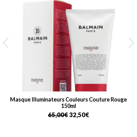
Masque Illuminateurs Couleurs Couture Rouge
150ml
Le
Le
65,00
€
32,50
€
prix
prix
initial
actuel
était :
est :