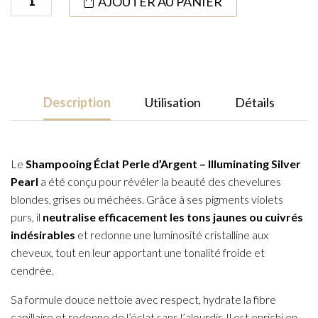
AJOUTER AU PANIER
de
Illuminating
Shampoo
Silver
Pearl
Description
Utilisation
Détails
300ml
Le
Shampooing Éclat Perle d’Argent – Illuminating Silver
Pearl
a été conçu pour révéler la beauté des chevelures
blondes, grises ou méchées. Grâce à ses pigments violets
purs, il
neutralise efficacement les tons jaunes ou cuivrés
indésirables
et redonne une luminosité cristalline aux
cheveux, tout en leur apportant une tonalité froide et
cendrée.
Sa formule douce nettoie avec respect, hydrate la fibre
capillaire et redonne de l’éclat sans l’alourdir. Il est enrichi en