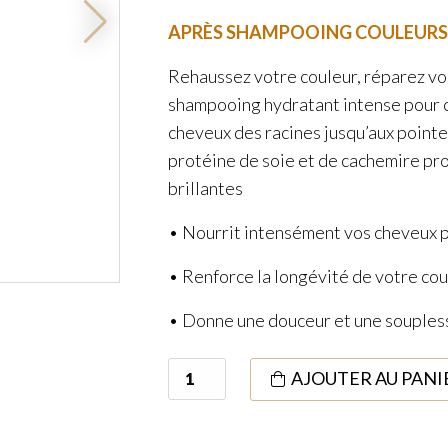
APRÈ
S SHAMPOOING COULEURS
Rehaussez votre couleur, réparez vo
shampooing hydratant intense pour ch
cheveux des racines jusqu’aux pointe
protéine de soie et de cachemire pr
brillantes
• Nourrit intensément vos cheveux 
• Renforce la longévité de votre co
• Donne une douceur et une soupless
quantité
AJOUTER AU PANI
de
Couleurs
Couture