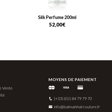
Silk Perfume 200ml
Masqu
52,00
€
MOYENS DE PAIEMENT
e Vente
ité
(+33) (0)1 84 79 79 70
info@balmainhaircouture.fr