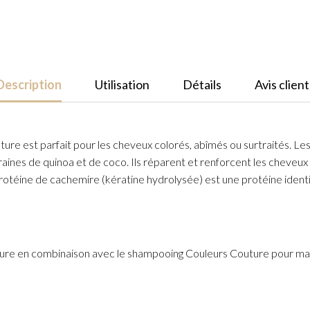
Conditioner
300ml
Description
Utilisation
Détails
Avis client
 est parfait pour les cheveux colorés, abîmés ou surtraités. Les in
graines de quinoa et de coco. Ils réparent et renforcent les cheveu
La protéine de cachemire (kératine hydrolysée) est une protéine iden
outure en combinaison avec le shampooing Couleurs Couture pour mai