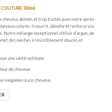
 COUTURE 300ml
s cheveux abîmés et trop traités avec notre après-
eveux colorés. Il nourrit, démêle et renforce vos
s. Notre mélange exceptionnel d’élixir d’argan, de
omet des mèches irrésistiblement douces et
pour une santé optimale
uleur de cheveux
e inégalées à vos cheveux.
ER