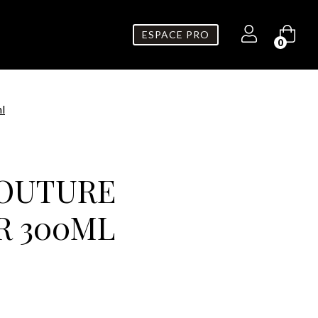
ESPACE PRO
0
l
OUTURE
R 300ML