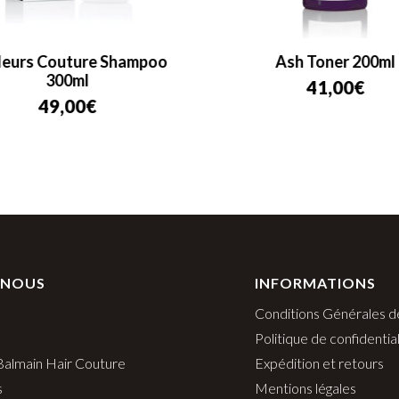
eurs Couture Shampoo
Ash Toner 200ml
300ml
41,00
€
49,00
€
 NOUS
INFORMATIONS
Conditions Générales d
Politique de confidential
 Balmain Hair Couture
Expédition et retours
s
Mentions légales