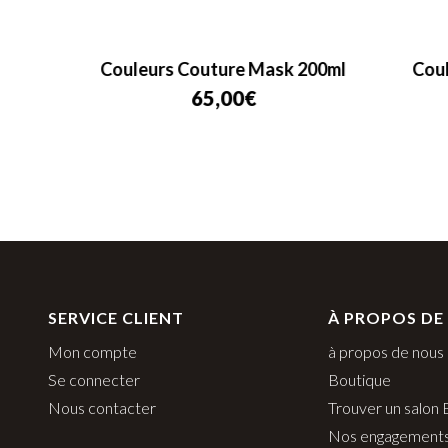
eux
Couleurs Couture Mask 200ml
Coul
65,00
€
SERVICE CLIENT
À PROPOS DE
Mon compte
à propos de nous
Se connecter
Boutique
Nous contacter
Trouver un salon
Nos engagement