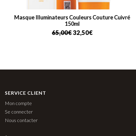
Masque Illuminateurs Couleurs Couture Cuivré
150ml
Le
Le
65,00
€
32,50
€
prix
prix
initial
actuel
était :
est :
65,00€.
32,50€.
SERVICE CLIENT
Mon compte
Se connecter
Nous contacter