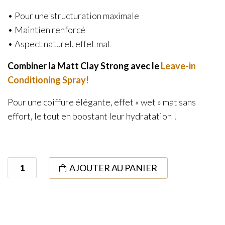
• Pour une structuration maximale
• Maintien renforcé
• Aspect naturel, effet mat
Combiner la Matt Clay Strong avec le
Leave-in
Conditioning Spray!
Pour une coiffure élégante, effet « wet » mat sans
effort, le tout en boostant leur hydratation !
quantité
AJOUTER AU PANIER
de
Matt
Clay
Strong