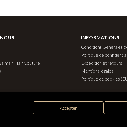
 NOUS
INFORMATIONS
Conditions Générales d
Politique de confidential
 Balmain Hair Couture
Expédition et retours
s
Mentions légales
Politique de cookies (E
Accepter
Distribué par SAS Follow Hair - 33 rue Surcouf 56230 Questemb