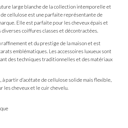
ure large blanche de la collection intemporelle et
 de cellulose est une parfaite représentante de
 marque. Elle est parfaite pour les cheveux épais et
s diverses coiffures classes et décontractées.
 raffinement et du prestige de la maison et est
 carats emblématiques. Les accessoires luxueux sont
isant des techniques traditionnelles et des matériaux
 à partir d’acétate de cellulose solide mais flexible,
 les cheveux et le cuir chevelu.
ique