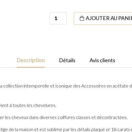
quantité
AJOUTER AU PANI
de
Pince
à
Cheveux
L
Description
Détails
Avis clients
White
 collection intemporelle et iconique des Accessoires en acétate de
ient à toutes les chevelures.
acer les cheveux dans diverses coiffures classes et décontractées.
tige de la maison et est sublimé par les détails plaqué or 18 carat