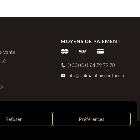
MOYENS DE PAIEMENT
e Vente
ité
(+33) (0)1 84 79 79 70
info@balmainhaircouture.fr
U)
Refuser
Préférences
ert, France