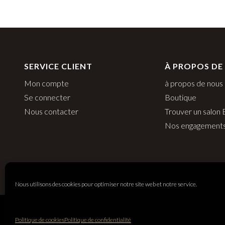
SERVICE CLIENT
À PROPOS DE
Mon compte
à propos de nous
Se connecter
Boutique
Nous contacter
Trouver un salon
Nos engagement
Nous utilisons des cookies pour optimiser notre site web et notre service.
Balmain Paris Hair Couture
Politique de cookies
Politique de confidentialité