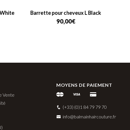
 White
Barrette pour cheveux L Black
Pi
90,00
€
MOYENS DE PAIEMENT
e Vente
ité
(+33) (0)1 84 79 79 70
info@balmainhaircouture.fr
U)