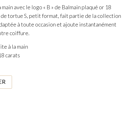
a main avec le logo « B » de Balmain plaqué or 18
de tortue S, petit format, fait partie de la collection
 adaptée à toute occasion et ajoute instantanément
tre coiffure.
ite à la main
18 carats
ER