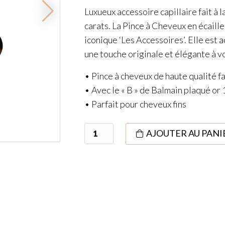
Luxueux accessoire capillaire fait à l
carats. La Pince à Cheveux en écaille 
iconique ‘Les Accessoires’. Elle est
une touche originale et élégante à vo
• Pince à cheveux de haute qualité fa
• Avec le « B » de Balmain plaqué or 
• Parfait pour cheveux fins
quantité
AJOUTER AU PANI
de
Pince
à
cheveux
S
Tortoise