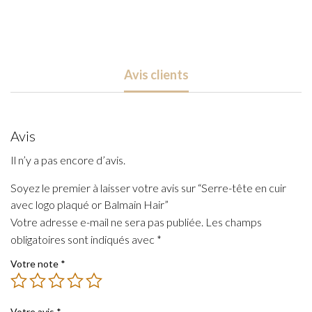
Serre-
tête
en
cuir
Avis clients
avec
logo
plaqué
or
Avis
Balmain
Il n’y a pas encore d’avis.
Hair
Soyez le premier à laisser votre avis sur “Serre-tête en cuir
avec logo plaqué or Balmain Hair”
Votre adresse e-mail ne sera pas publiée.
Les champs
obligatoires sont indiqués avec
*
Votre note
*
Votre avis
*