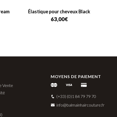
Cream
Élastique pour cheveux Black
Pi
63,00
€
MOYENS DE PAIEMENT
e Vente
ité
(+33) (0)1 84 79 79 70
info@balmainhaircouture.fr
U)