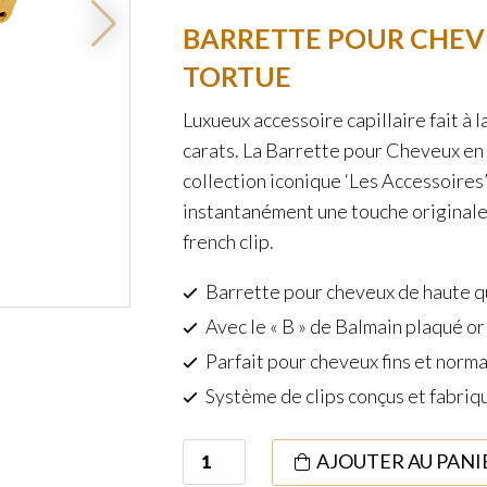
BARRETTE POUR CHEV
TORTUE
Luxueux accessoire capillaire fait à l
carats. La Barrette pour Cheveux en é
collection iconique ‘Les Accessoires’
instantanément une touche originale 
french clip.
Barrette pour cheveux de haute qua
Avec le « B » de Balmain plaqué or
Parfait pour cheveux fins et norm
Système de clips conçus et fabriq
quantité
AJOUTER AU PANI
de