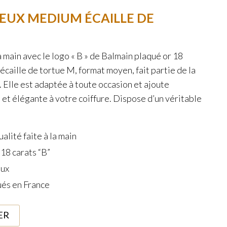
EUX MEDIUM ÉCAILLE DE
a main avec le logo « B » de Balmain plaqué or 18
caille de tortue M, format moyen, fait partie de la
. Elle est adaptée à toute occasion et ajoute
et élégante à votre coiffure. Dispose d’un véritable
lité faite à la main
 18 carats “B”
aux
ués en France
ER