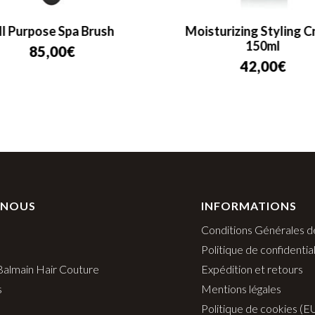
ll Purpose Spa Brush
Moisturizing Styling 
150ml
85,00
€
42,00
€
 NOUS
INFORMATIONS
Conditions Générales d
Politique de confidential
 Balmain Hair Couture
Expédition et retours
s
Mentions légales
Politique de cookies (E