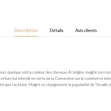
Barrette
pour
cheveux
M
Tortoise
Description
Détails
Avis clients
urs quelque soit la couleur des cheveux. À l’origine, malgré son coû
tues fut interdit en vertu de la Convention sur le commerce intern
tel que l’acétate. Malgré ce changement, la popularité de ‘l’écaille