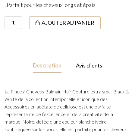
. Parfait pour les cheveux longs et épais
quantité
AJOUTER AU PANIER
de
Pince
à
Cheveux
XS
Description
Avis clients
Black/White
Acétate
La Pince à Cheveux Balmain Hair Couture extra small Black &
White de la collection intemporelle et iconique des
Accessoires en acétate de cellulose est une parfaite
représentante de l’excellence et de la créativité de la
marque. Noire, dotée d’une couleur blanche ivoire
sophistiquée sur les bords, elle est parfaite pour les cheveux