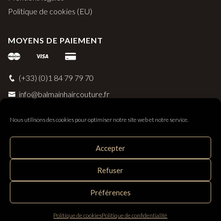
Politique de cookies (EU)
MOYENS DE PAIEMENT
(+33) (0)1 84 79 79 70
info@balmainhaircouture.fr
Nous utilisons des cookies pour optimiser notre site web et notre service.
Accepter
Balmain Paris Hair Couture
Refuser
Distribué par SAS Follow Hair - 33 rue Surcouf 56230
Questembert, France
Préférences
Politique de cookies
Politique de confidentialité