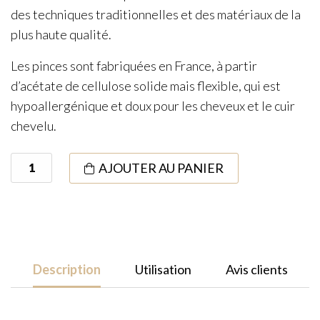
des techniques traditionnelles et des matériaux de la
plus haute qualité.
Les pinces sont fabriquées en France, à partir
d’acétate de cellulose solide mais flexible, qui est
hypoallergénique et doux pour les cheveux et le cuir
chevelu.
quantité
AJOUTER AU PANIER
de
Pince
à
Cheveux
M
Description
Utilisation
Avis clients
White/Black