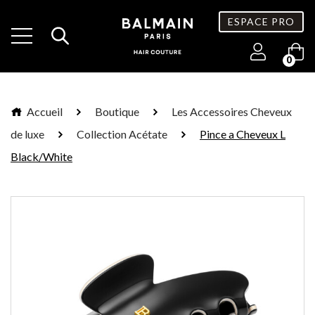
ESPACE PRO
0
Accueil
Boutique
Les Accessoires Cheveux
de luxe
Collection Acétate
Pince a Cheveux L
Black/White