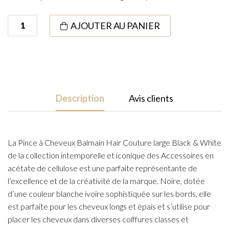
quantité
AJOUTER AU PANIER
de
Pince
a
Cheveux
L
Description
Avis clients
Black/White
La Pince à Cheveux Balmain Hair Couture large Black & White
de la collection intemporelle et iconique des Accessoires en
acétate de cellulose est une parfaite représentante de
l’excellence et de la créativité de la marque. Noire, dotée
d’une couleur blanche ivoire sophistiquée sur les bords, elle
est parfaite pour les cheveux longs et épais et s’utilise pour
placer les cheveux dans diverses coiffures classes et