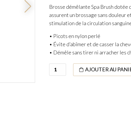
Brosse démêlante Spa Brush dotée de
assurent un brossage sans douleur e
stimulation de la circulation sanguine
• Picots en nylon perlé
• Évite d’abîmer et de casser la che
• Démêle sans tirer ni arracher les 
quantité
AJOUTER AU PANI
de
Detangling
Spa
Brush