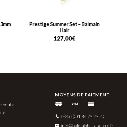
 53mm
Prestige Summer Set – Balmain
Min
Hair
127,00
€
MOYENS DE PAIEMENT
e Vente
ité
(+33) (0)1 84 79 79 70
info@balmainhaircouture.fr