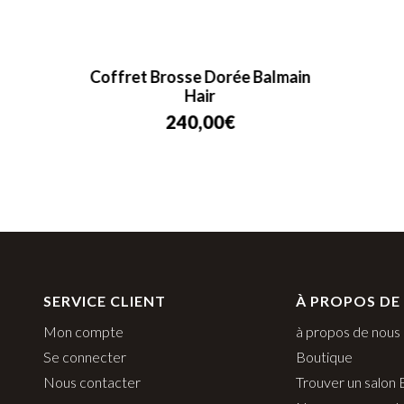
rush
Coffret Brosse Dorée Balmain
Hair
240,00
€
SERVICE CLIENT
À PROPOS DE
Mon compte
à propos de nous
Se connecter
Boutique
Nous contacter
Trouver un salon