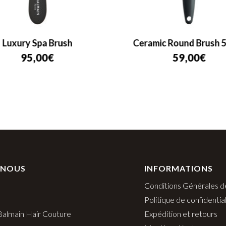
Luxury Spa Brush
Ceramic Round Brush
95,00
€
59,00
€
 NOUS
INFORMATIONS
Conditions Générales d
Politique de confidential
 Balmain Hair Couture
Expédition et retours