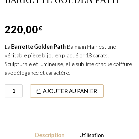
220,00
€
La
Barrette Golden Path
Balmain Hair est une
véritable pièce bijou en plaqué or 18 carats.
Sculpturale et lumineuse, elle sublime chaque coiffure
avec élégance et caractère.
quantité
AJOUTER AU PANIER
de
Barrette
Golden
Path
Description
Utilisation