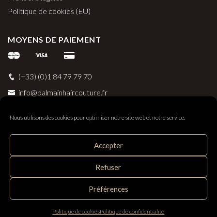
Politique de cookies (EU)
MOYENS DE PAIEMENT
(+33) (0)1 84 79 79 70
info@balmainhaircouture.fr
Nous utilisons des cookies pour optimiser notre site web et notre service.
Accepter
Balmain Paris Hair Couture
Refuser
Distribué par SAS Follow Hair - 33 rue Surcouf 56230
Questembert, France
Préférences
Politique de cookies
Politique de confidentialité