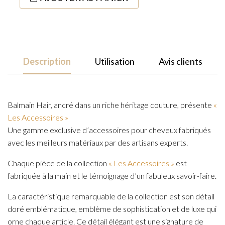
de
Pince
à
Cheveux
Impériale
Description
Utilisation
Avis clients
Black/White
Balmain Hair, ancré dans un riche héritage couture, présente
«
Les Accessoires »
Une gamme exclusive d’accessoires pour cheveux fabriqués
avec les meilleurs matériaux par des artisans experts.
Chaque pièce de la collection
« Les Accessoires »
est
fabriquée à la main et le témoignage d’un fabuleux savoir-faire.
La caractéristique remarquable de la collection est son détail
doré emblématique, emblème de sophistication et de luxe qui
orne chaque article. Ce détail élégant est une signature de