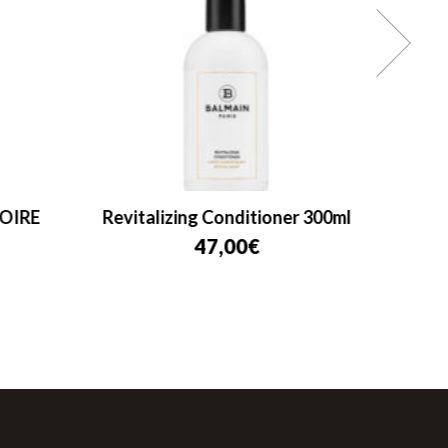
OIRE
Revitalizing Conditioner 300ml
Balma
47,00
€