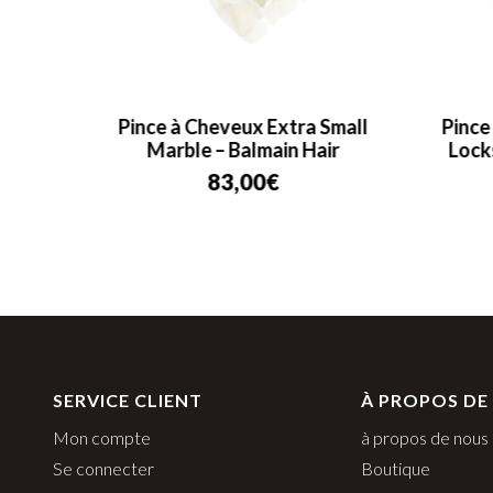
almain
Pince à Cheveux Extra Small
Pince
Marble – Balmain Hair
Lock
83,00
€
SERVICE CLIENT
À PROPOS DE
Mon compte
à propos de nous
Se connecter
Boutique