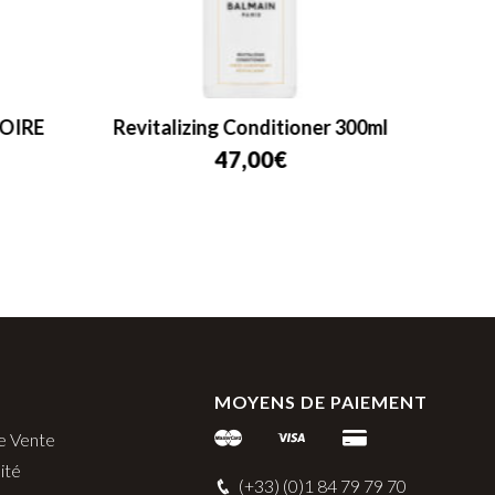
OIRE
Revitalizing Conditioner 300ml
Balma
47,00
€
MOYENS DE PAIEMENT
e Vente
ité
(+33) (0)1 84 79 79 70