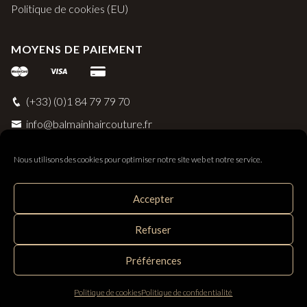
Politique de cookies (EU)
MOYENS DE PAIEMENT
(+33) (0)1 84 79 79 70
info@balmainhaircouture.fr
Nous utilisons des cookies pour optimiser notre site web et notre service.
Accepter
Balmain Paris Hair Couture
Refuser
Distribué par SAS Follow Hair - 33 rue Surcouf 56230
Questembert, France
Préférences
Politique de cookies
Politique de confidentialité