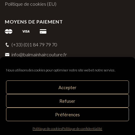
Politique de cookies (EU)
MOYENS DE PAIEMENT
(+33) (0)1 84 79 79 70
info@balmainhaircouture.fr
Nous utilisons des cookies pour optimiser notre site web et notre service.
Accepter
Balmain Paris Hair Couture
Refuser
Distribué par SAS Follow Hair - 33 rue Surcouf 56230
Questembert, France
Préférences
Politique de cookies
Politique de confidentialité