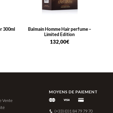
r 300ml
Balmain Homme Hair perfume –
Prest
Limited Edition
132,00
€
MOYENS DE PAIEMENT
e Vente
ité
(+33) (0)1 84 79 79 70