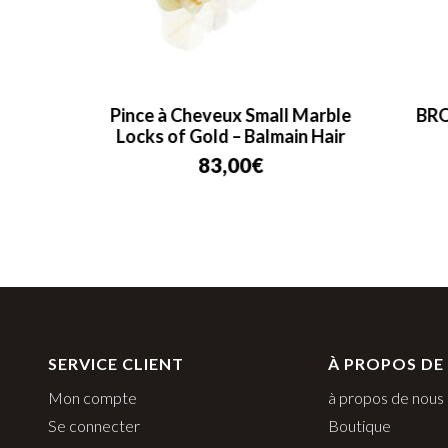
Small
Pince à Cheveux Small Marble
BRO
r
Locks of Gold – Balmain Hair
83,00
€
SERVICE CLIENT
À PROPOS DE
Mon compte
à propos de nous
Se connecter
Boutique