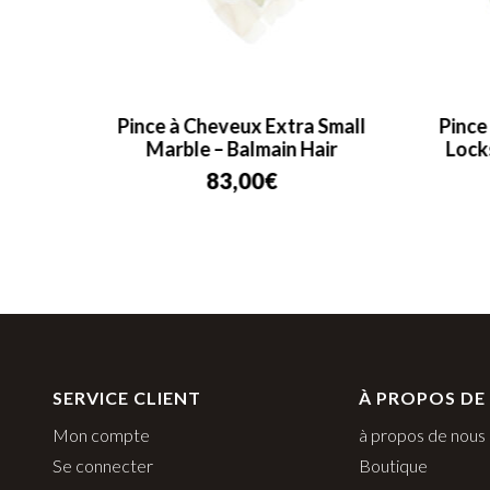
almain
Pince à Cheveux Extra Small
Pince
Marble – Balmain Hair
Lock
83,00
€
SERVICE CLIENT
À PROPOS DE
Mon compte
à propos de nous
Se connecter
Boutique