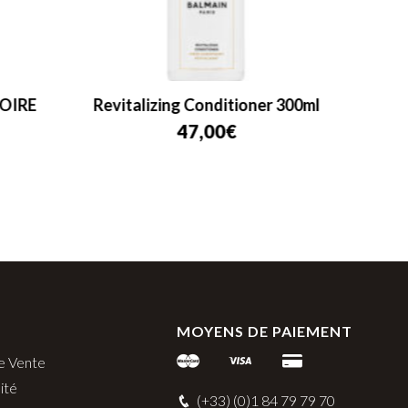
OIRE
Revitalizing Conditioner 300ml
Balma
47,00
€
MOYENS DE PAIEMENT
e Vente
ité
(+33) (0)1 84 79 79 70