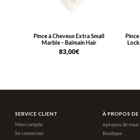
almain
Pince à Cheveux Extra Small
Pince
Marble – Balmain Hair
Lock
83,00
€
SERVICE CLIENT
À PROPOS DE
Mon compte
à propos de nous
Se connecter
Boutique