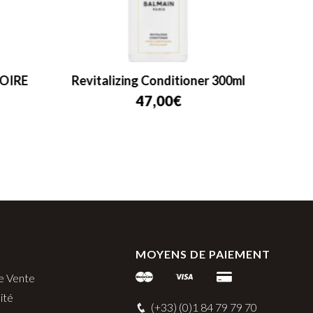
OIRE
Revitalizing Conditioner 300ml
Balma
47,00
€
MOYENS DE PAIEMENT
e Vente
ité
(+33) (0)1 84 79 79 70