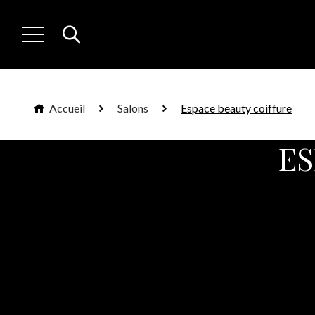
Accueil
Salons
Espace beauty coiffure
ES