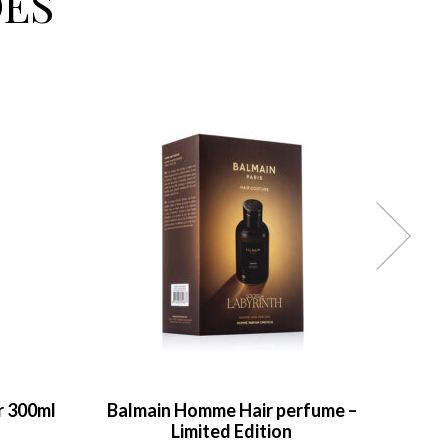
ÉS
r 300ml
Balmain Homme Hair perfume –
Prest
Limited Edition