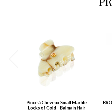
P
Small
Pince à Cheveux Small Marble
BRO
r
Locks of Gold – Balmain Hair