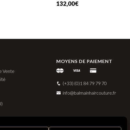
132,00
€
MOYENS DE PAIEMENT
e Vente
ité
(+33) (0)1 84 79 79 70
info@balmainhaircouture.fr
U)