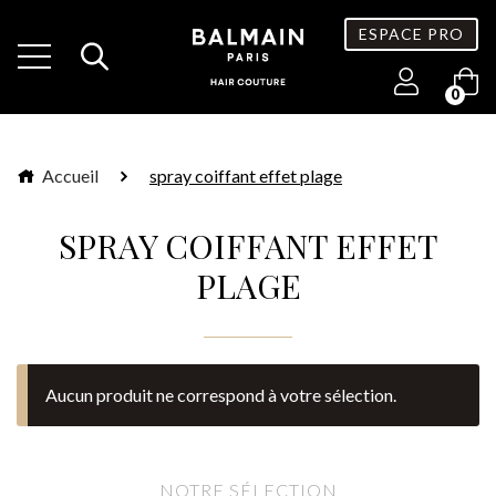
ESPACE PRO
0
Accueil
spray coiffant effet plage
SPRAY COIFFANT EFFET
PLAGE
Aucun produit ne correspond à votre sélection.
NOTRE SÉLECTION