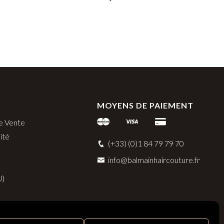
132,00
€
MOYENS DE PAIEMENT
e Vente
ité
(+33) (0)1 84 79 79 70
info@balmainhaircouture.fr
U)