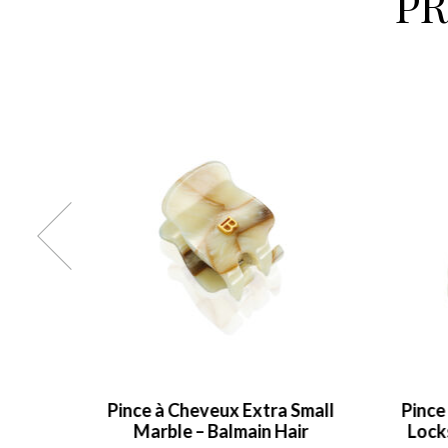
P
ra Small
Pince à Cheveux Small Marble
 Hair
Locks of Gold – Balmain Hair