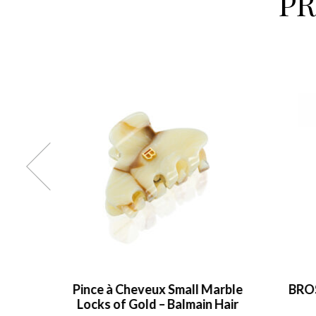
P
Small
Pince à Cheveux Small Marble
BRO
r
Locks of Gold – Balmain Hair