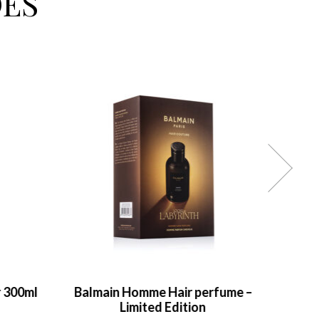
ÉS
r 300ml
Balmain Homme Hair perfume –
Prest
Limited Edition