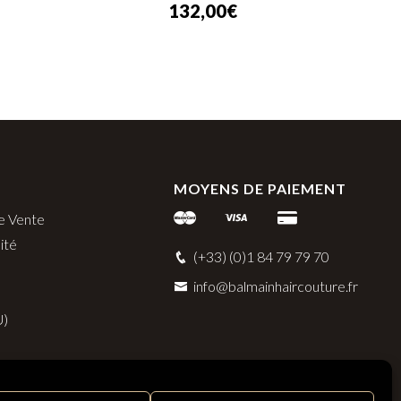
132,00
€
MOYENS DE PAIEMENT
e Vente
ité
(+33) (0)1 84 79 79 70
info@balmainhaircouture.fr
U)