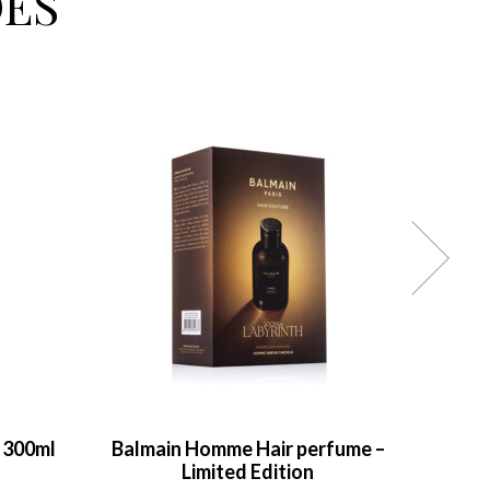
ÉS
r 300ml
Balmain Homme Hair perfume –
Prest
Limited Edition