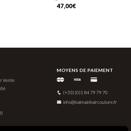
47,00
€
MOYENS DE PAIEMENT
e Vente
ité
(+33) (0)1 84 79 79 70
info@balmainhaircouture.fr
U)