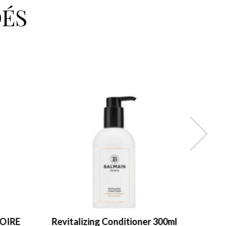
ÉS
OIRE
Revitalizing Conditioner 300ml
Balma