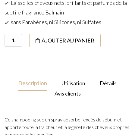
Laisse les cheveux nets, brillants et parfumés de la
subtile fragrance Balmain
sans Parabènes, ni Silicones, ni Sulfates
quantité
AJOUTER AU PANIER
de
Dry
Shampoo
travel
size
Description
Utilisation
Détails
75ml
Avis clients
Ce shampooing sec en spray absorbe l’excès de sébum et
apporte toute la fraîcheur et la légèreté des cheveux propres
et nets sans les mouiller.