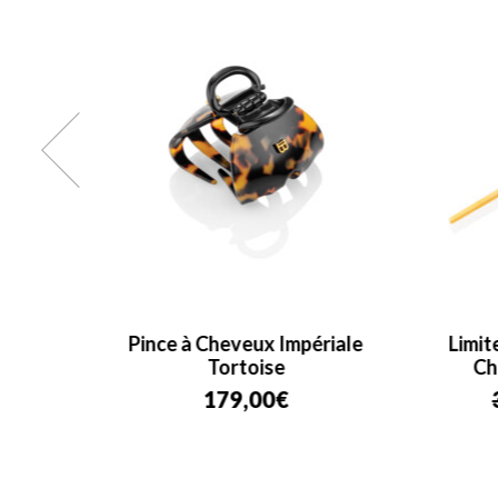
iale
Pince à Cheveux Impériale
Limit
Tortoise
Ch
179,00
€