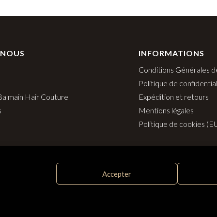
 NOUS
INFORMATIONS
Conditions Générales d
Politique de confidential
 Balmain Hair Couture
Expédition et retours
s
Mentions légales
Politique de cookies (E
Accepter
Distribué par SAS Follow Hair - 33 rue Surcouf 56230 Questemb