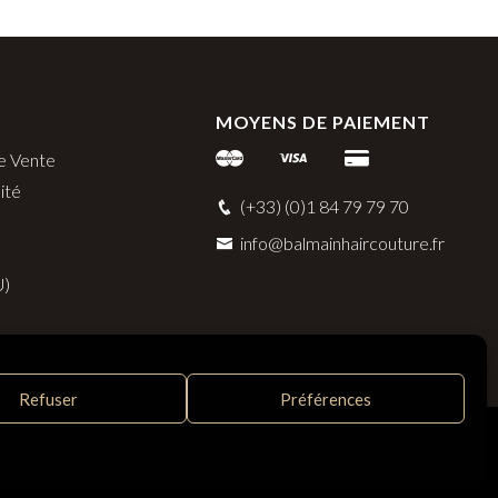
MOYENS DE PAIEMENT
e Vente
ité
(+33) (0)1 84 79 79 70
info@balmainhaircouture.fr
U)
Refuser
Préférences
ert, France