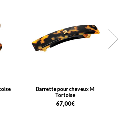
toise
Barrette pour cheveux M
Pi
Tortoise
67,00
€