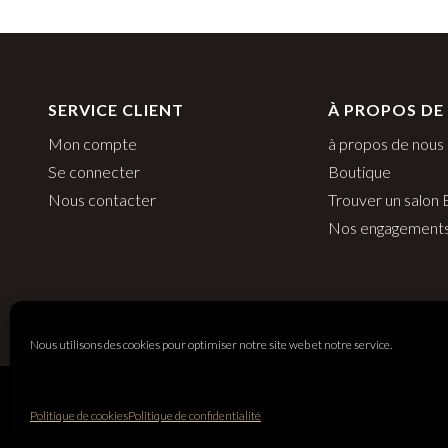
SERVICE CLIENT
À PROPOS DE
Mon compte
à propos de nous
Se connecter
Boutique
Nous contacter
Trouver un salon
Nos engagement
Nous utilisons des cookies pour optimiser notre site web et notre service.
Balmain Paris Hair Couture
Politique de cookies
Politique de confidentialité