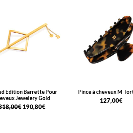
ed Edition Barrette Pour
Pince à cheveux M Tor
eveux Jewelery Gold
127,00
€
Le
Le
318,00
€
190,80
€
prix
prix
initial
actuel
était :
est :
318,00€.
190,80€.