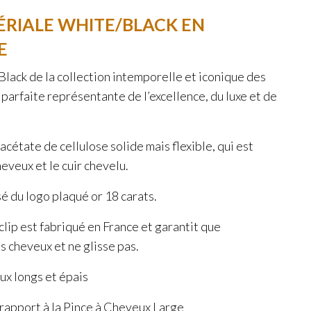
ÉRIALE WHITE/BLACK EN
E
lack de la collection intemporelle et iconique des
parfaite représentante de l’excellence, du luxe et de
acétate de cellulose solide mais flexible, qui est
eveux et le cuir chevelu.
é du logo plaqué or 18 carats.
lip est fabriqué en France et garantit que
s cheveux et ne glisse pas.
ux longs et épais
 rapport à la Pince à Cheveux Large