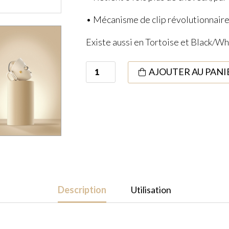
• Mécanisme de clip révolutionnair
Existe aussi en Tortoise et Black/Wh
quantité
AJOUTER AU PANI
de
Pince
à
Cheveux
Impériale
White/Black
Description
Utilisation