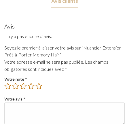
Avis clients
Porter
Memory
Hair
Avis
Il n’y a pas encore d’avis.
Soyez le premier à laisser votre avis sur “Nuancier Extension
Prêt-à-Porter Memory Hair”
Votre adresse e-mail ne sera pas publiée.
Les champs
obligatoires sont indiqués avec
*
Votre note
*
Votre avis
*