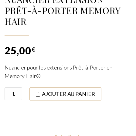
PRÊT-À-PORTER MEMORY
HAIR
25,00
€
Nuancier pour les extensions Prêt-à-Porter en
Memory Hair®
quantité
AJOUTER AU PANIER
de
Nuancier
Extension
Prêt-
à-