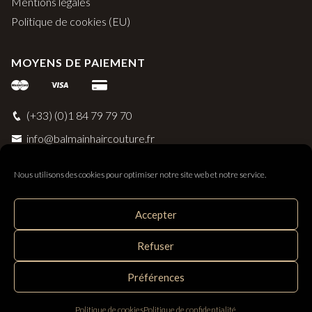
Mentions légales
Politique de cookies (EU)
MOYENS DE PAIEMENT
(+33) (0)1 84 79 79 70
info@balmainhaircouture.fr
Nous utilisons des cookies pour optimiser notre site web et notre service.
Accepter
Balmain Paris Hair Couture
Refuser
Distribué par SAS Follow Hair - 33 rue Surcouf 56230
Questembert, France
Préférences
Politique de cookies
Politique de confidentialité