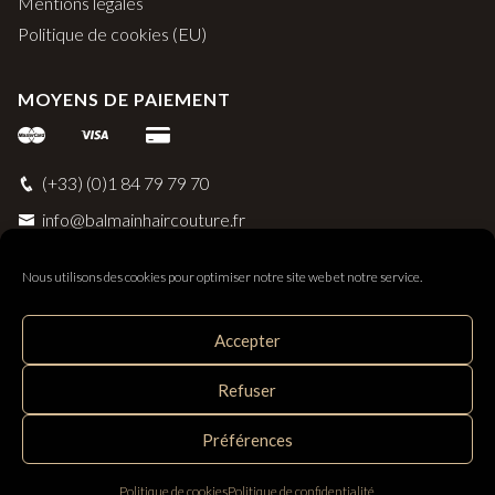
Mentions légales
Politique de cookies (EU)
MOYENS DE PAIEMENT
(+33) (0)1 84 79 79 70
info@balmainhaircouture.fr
Nous utilisons des cookies pour optimiser notre site web et notre service.
Accepter
Balmain Paris Hair Couture
Refuser
Distribué par SAS Follow Hair - 33 rue Surcouf 56230
Questembert, France
Préférences
Politique de cookies
Politique de confidentialité