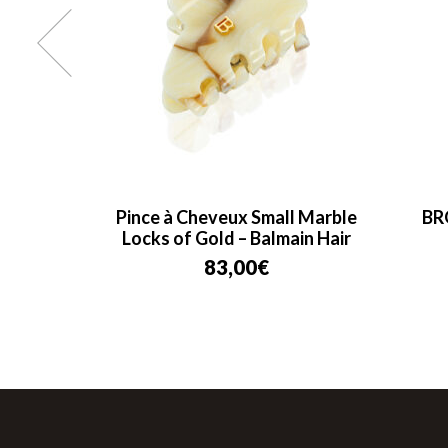
Small
Pince à Cheveux Small Marble
BRO
r
Locks of Gold – Balmain Hair
83,00
€