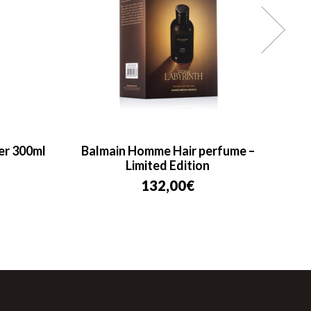
r 300ml
Balmain Homme Hair perfume –
Prest
Limited Edition
132,00
€