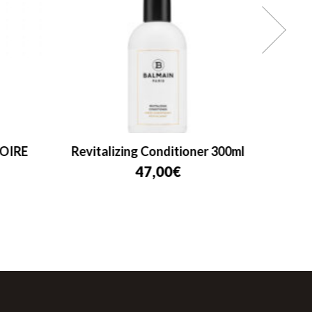
OIRE
Revitalizing Conditioner 300ml
Balma
47,00
€