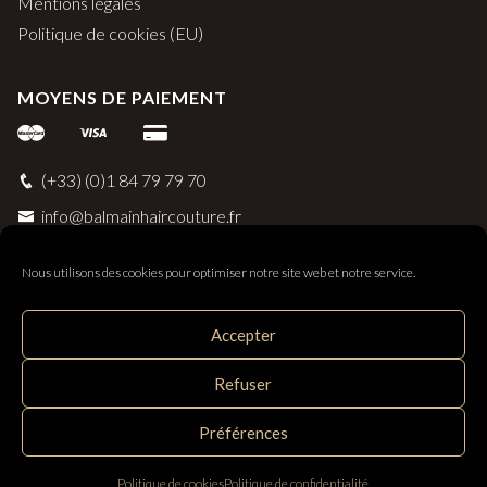
Mentions légales
Politique de cookies (EU)
MOYENS DE PAIEMENT
(+33) (0)1 84 79 79 70
info@balmainhaircouture.fr
Nous utilisons des cookies pour optimiser notre site web et notre service.
Accepter
Balmain Paris Hair Couture
Refuser
Distribué par SAS Follow Hair - 33 rue Surcouf 56230
Questembert, France
Préférences
Politique de cookies
Politique de confidentialité