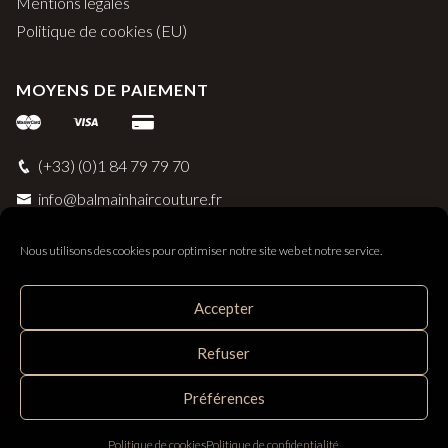
Mentions légales
Politique de cookies (EU)
MOYENS DE PAIEMENT
(+33) (0)1 84 79 79 70
info@balmainhaircouture.fr
Nous utilisons des cookies pour optimiser notre site web et notre service.
Accepter
Balmain Paris Hair Couture
Refuser
Distribué par SAS Follow Hair - 33 rue Surcouf 56230
Questembert, France
Préférences
Politique de cookies
Politique de confidentialité