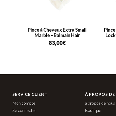
almain
Pince à Cheveux Extra Small
Pince
Marble – Balmain Hair
Lock
83,00
€
SERVICE CLIENT
À PROPOS DE
Mon compte
à propos de nous
Se connecter
Boutique