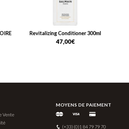
OIRE
Revitalizing Conditioner 300ml
Balma
47,00
€
MOYENS DE PAIEMENT
e Vente
ité
(+33) (0)1 84 79 79 70