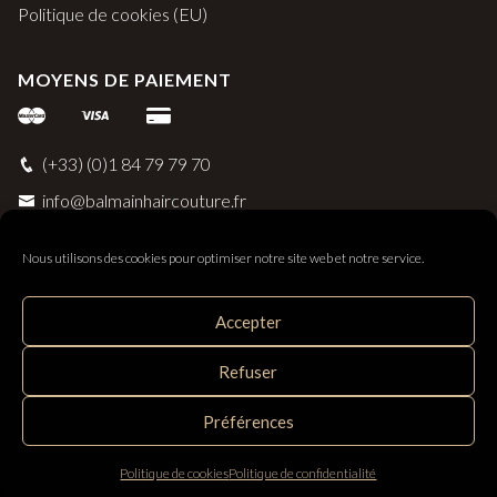
Politique de cookies (EU)
MOYENS DE PAIEMENT
(+33) (0)1 84 79 79 70
info@balmainhaircouture.fr
Nous utilisons des cookies pour optimiser notre site web et notre service.
Accepter
Balmain Paris Hair Couture
Refuser
Distribué par SAS Follow Hair - 33 rue Surcouf 56230
Questembert, France
Préférences
Politique de cookies
Politique de confidentialité