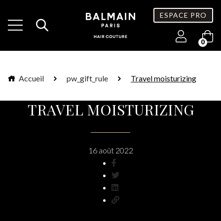
ESPACE PRO
0
Accueil
pw_gift_rule
Travel moisturizing
TRAVEL MOISTURIZING
16 août 2022