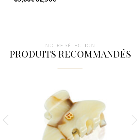
prix
prix
initial
actuel
était :
est :
65,00€.
32,50€.
NOTRE SÉLECTION
PRODUITS RECOMMANDÉS