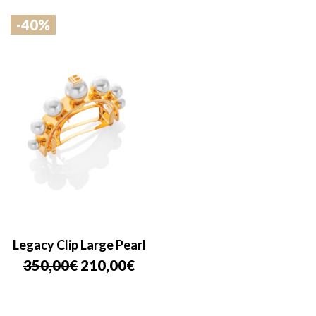
-40%
Legacy Clip Large Pearl
Le
Le
350,00
€
210,00
€
prix
prix
initial
actuel
était :
est :