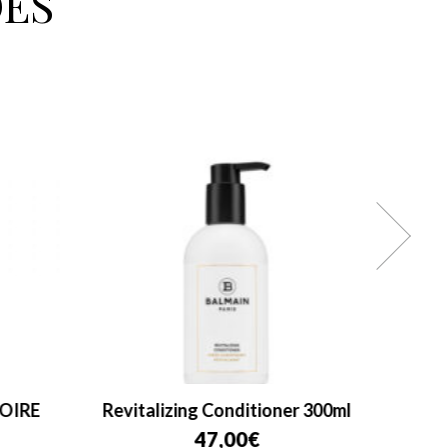
ÉS
OIRE
Revitalizing Conditioner 300ml
Balma
47,00
€