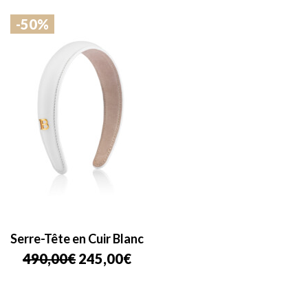
-50%
Serre-Tête en Cuir Blanc
Le
Le
490,00
€
245,00
€
prix
prix
initial
actuel
était :
est :