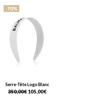
-70%
Serre-Tête Logo Blanc
Le
Le
350,00
€
105,00
€
prix
prix
initial
actuel
était :
est :