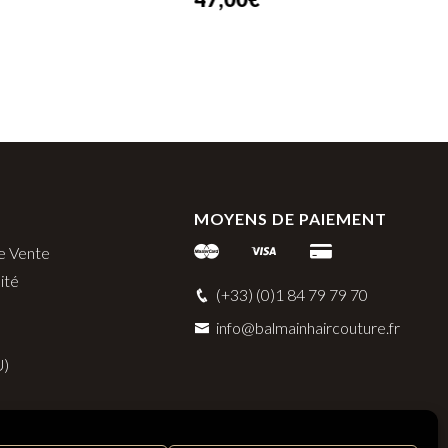
132,00
€
MOYENS DE PAIEMENT
e Vente
ité
(+33) (0)1 84 79 79 70
info@balmainhaircouture.fr
U)