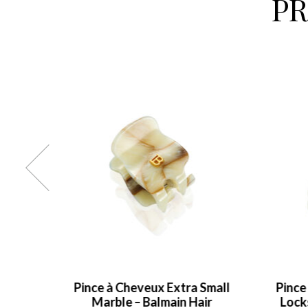
P
Small
Pince à Cheveux Small Marble
BRO
r
Locks of Gold – Balmain Hair