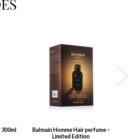
ÉS
r 300ml
Balmain Homme Hair perfume –
Prest
Limited Edition