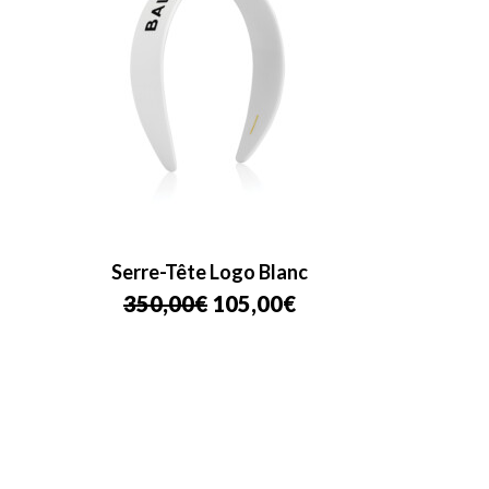
Serre-Tête Logo Blanc
Le
Le
350,00
€
105,00
€
prix
prix
initial
actuel
était :
est :
350,00€.
105,00€.