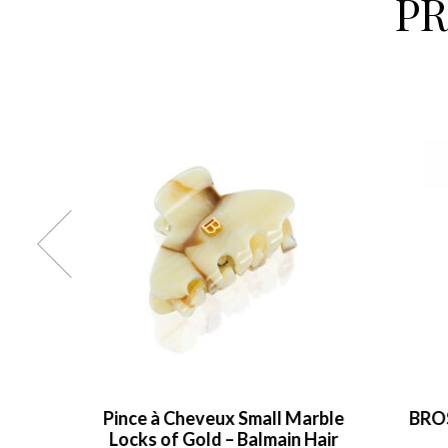
P
Small
Pince à Cheveux Small Marble
BRO
r
Locks of Gold – Balmain Hair