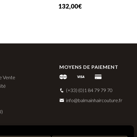
132,00
€
MOYENS DE PAIEMENT
e Vente
ité
(+33) (0)1 84 79 79 70
info@balmainhaircouture.fr
U)