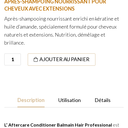
APRÈS-SHAMPOING NOURRISSANT POUR
CHEVEUX AVEC EXTENSIONS
Après-shampooing nourrissant enrichi en kératine et
huile d’amande, spécialement formulé pour cheveux
naturels et extensions. Nutrition, démêlage et
brillance.
quantité
AJOUTER AU PANIER
de
Aftercare
Conditioner
Professional
250ml
Description
Utilisation
Détails
L’ Aftercare Conditioner Balmain Hair
Professional
est